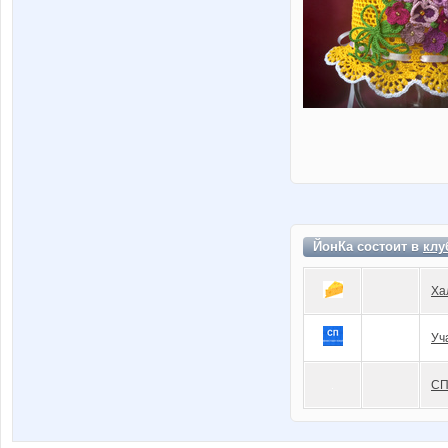
ЙонКа состоит в
клу
Ха
Уч
СП