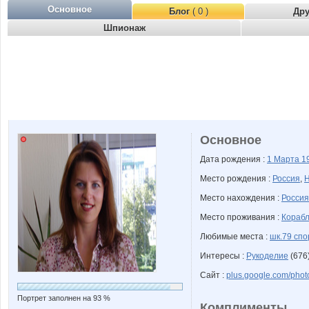
Основное
Блог
( 0 )
Др
Шпионаж
Основное
Дата рождения :
1 Марта
1
Место рождения :
Россия
,
Н
Место нахождения :
Россия
Место проживания :
Корабл
Любимые места :
шк.79 сп
Интересы :
Рукоделие
(676)
Сайт :
plus.google.com/pho
Портрет заполнен на 93 %
Комплименты