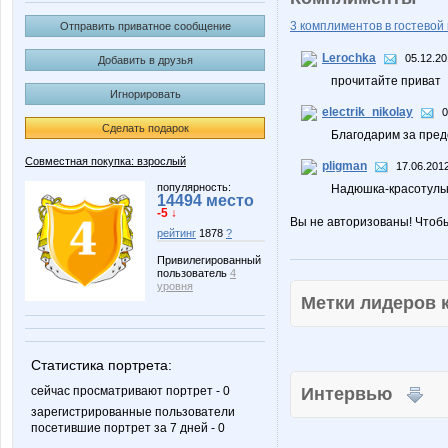
3 комплиментов в гостевой 
Отправить приватное сообщение
Lerochka
05.12.20
Добавить в друзья
прочитайте приват
Игнорировать
electrik_nikolay
0
Сделать подарок
Благодарим за пред
Совместная покупка: взрослый
pligman
17.06.2012
популярность:
Надюшка-красотульк
14494 место
-5 ↓
Вы не авторизованы! Чтоб
рейтинг
1878
?
Привилегированный
пользователь
4
уровня
Метки лидеров
Статистика портрета:
Интервью
сейчас просматривают портрет - 0
зарегистрированные пользователи
посетившие портрет за 7 дней - 0